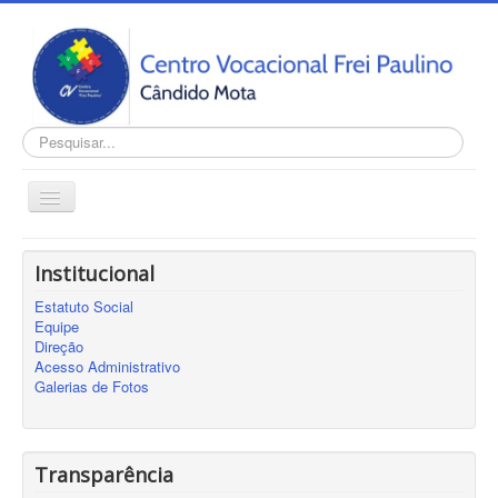
Pesquisar...
Alternar
Navegação
Home
Institucional
INSTITUCIONAL
Estatuto Social
Transparência
Equipe
Direção
Notícias
Acesso Administrativo
Galerias de Fotos
Contato
Cadastro
Sobre
Transparência