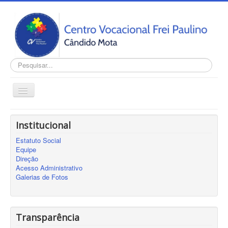
Pesquisar...
Alternar
Navegação
Home
Institucional
INSTITUCIONAL
Estatuto Social
Transparência
Equipe
Direção
Notícias
Acesso Administrativo
Galerias de Fotos
Contato
Cadastro
Sobre
Transparência