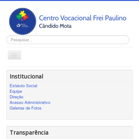
Pesquisar...
Alternar
Navegação
Home
Institucional
INSTITUCIONAL
Estatuto Social
Transparência
Equipe
Direção
Notícias
Acesso Administrativo
Galerias de Fotos
Contato
Cadastro
Sobre
Transparência