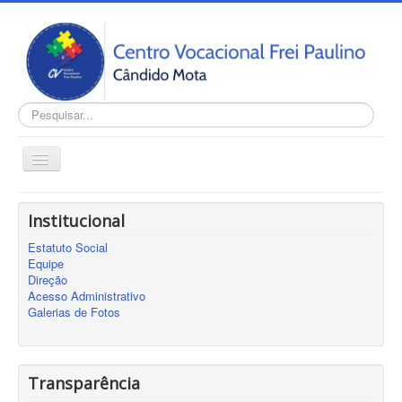
Pesquisar...
Alternar
Navegação
Home
Institucional
INSTITUCIONAL
Estatuto Social
Transparência
Equipe
Direção
Notícias
Acesso Administrativo
Galerias de Fotos
Contato
Cadastro
Sobre
Transparência