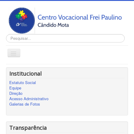
Pesquisar...
Alternar
Navegação
Home
Institucional
INSTITUCIONAL
Estatuto Social
Transparência
Equipe
Direção
Notícias
Acesso Administrativo
Galerias de Fotos
Contato
Cadastro
Sobre
Transparência